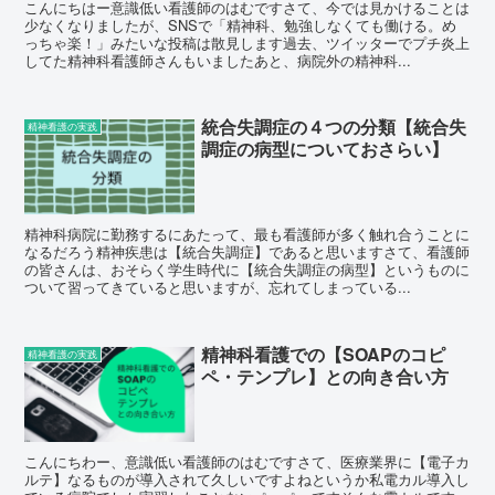
こんにちはー意識低い看護師のはむですさて、今では見かけることは
少なくなりましたが、SNSで「精神科、勉強しなくても働ける。め
っちゃ楽！」みたいな投稿は散見します過去、ツイッターでプチ炎上
してた精神科看護師さんもいましたあと、病院外の精神科...
統合失調症の４つの分類【統合失
精神看護の実践
調症の病型についておさらい】
精神科病院に勤務するにあたって、最も看護師が多く触れ合うことに
なるだろう精神疾患は【統合失調症】であると思いますさて、看護師
の皆さんは、おそらく学生時代に【統合失調症の病型】というものに
ついて習ってきていると思いますが、忘れてしまっている...
精神科看護での【SOAPのコピ
精神看護の実践
ペ・テンプレ】との向き合い方
こんにちわー、意識低い看護師のはむですさて、医療業界に【電子カ
ルテ】なるものが導入されて久しいですよねというか私電カル導入し