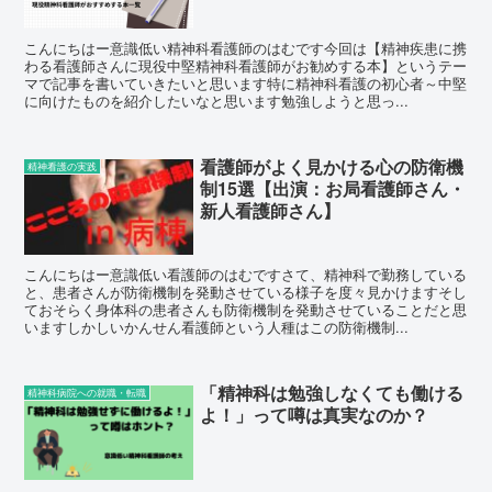
こんにちはー意識低い精神科看護師のはむです今回は【精神疾患に携
わる看護師さんに現役中堅精神科看護師がお勧めする本】というテー
マで記事を書いていきたいと思います特に精神科看護の初心者～中堅
に向けたものを紹介したいなと思います勉強しようと思っ...
看護師がよく見かける心の防衛機
精神看護の実践
制15選【出演：お局看護師さん・
新人看護師さん】
こんにちはー意識低い看護師のはむですさて、精神科で勤務している
と、患者さんが防衛機制を発動させている様子を度々見かけますそし
ておそらく身体科の患者さんも防衛機制を発動させていることだと思
いますしかしいかんせん看護師という人種はこの防衛機制...
「精神科は勉強しなくても働ける
精神科病院への就職・転職
よ！」って噂は真実なのか？