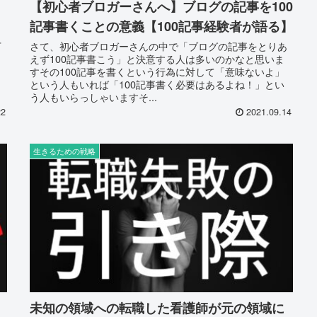
【初心者ブロガーさんへ】ブログの記事を100
記事書くことの意義【100記事経験者が語る】
下
さて、初心者ブロガーさんの中で「ブログの記事をとりあ
えず100記事書こう」と決意する人は多いのかなと思いま
すその100記事を書くという行為に対して「意味ないよ」
こ
という人もいれば「100記事書く必要はあるよね！」とい
う人もいらっしゃいますそ...
22
2021.09.14
生きるための戦略
未知の領域への転職した看護師が元の領域に