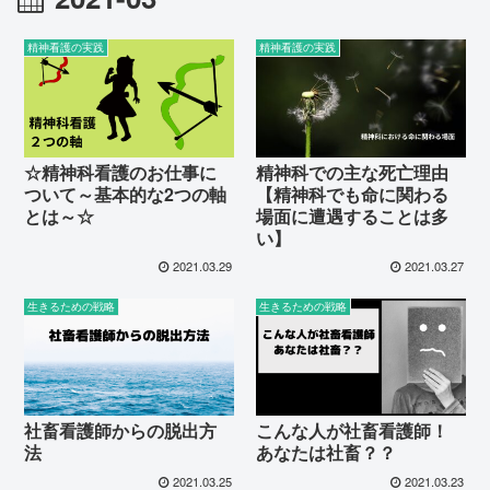
精神看護の実践
精神看護の実践
☆精神科看護のお仕事に
精神科での主な死亡理由
ついて～基本的な2つの軸
【精神科でも命に関わる
とは～☆
場面に遭遇することは多
い】
2021.03.29
2021.03.27
生きるための戦略
生きるための戦略
社畜看護師からの脱出方
こんな人が社畜看護師！
法
あなたは社畜？？
2021.03.25
2021.03.23