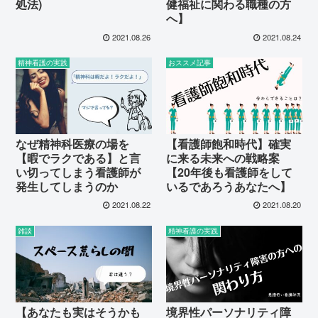
処法)
健福祉に関わる職種の方
へ】
2021.08.26
2021.08.24
精神看護の実践
おススメ記事
なぜ精神科医療の場を
【看護師飽和時代】確実
【暇でラクである】と言
に来る未来への戦略案
い切ってしまう看護師が
【20年後も看護師をして
発生してしまうのか
いるであろうあなたへ】
2021.08.22
2021.08.20
雑談
精神看護の実践
【あなたも実はそうかも
境界性パーソナリティ障