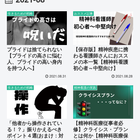
生きるための戦略
おススメ記事
プライドは捨てられない
【保存版】精神疾患に携
【プライドの高さに悩む
わる看護師さんにおスス
人、プライドの高い身内
メの本一覧【精神科看護
を持つ人へ】
初心者～中堅向け】
2021.08.31
2021.08.28
生きるための戦略
精神看護の実践
「他者から操作されてい
【精神科医療従事者必
る！？」振りかえるべき
修】クライシス・プラン
ポイント４選(おまけ：対
とは何か【精神科医療保