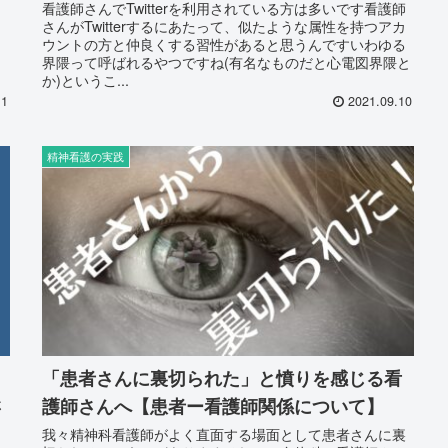
う
看護師さんでTwitterを利用されている方は多いです看護師
さんがTwitterするにあたって、似たような属性を持つアカ
？
ウントの方と仲良くする習性があると思うんですいわゆる
々
界隈って呼ばれるやつですね(有名なものだと心電図界隈と
か)というこ...
11
2021.09.10
精神看護の実践
「患者さんに裏切られた」と憤りを感じる看
さ
護師さんへ【患者ー看護師関係について】
我々精神科看護師がよく直面する場面として患者さんに裏