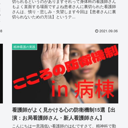
切られるというのがありますそれって身体科の看護師さん
看
もよく直面する場面ですよね患者さんに裏切られた看護師
ま
さんは、憤り・悲しみ・失望します今回は【患者さんに裏
め
切られないための方法】というテ...
た
08
2021.09.06
精神看護の実践
看護師がよく見かける心の防衛機制15選【出
演：お局看護師さん・新人看護師さん】
こんにちはー意識低い看護師のはむですさて、精神科で勤