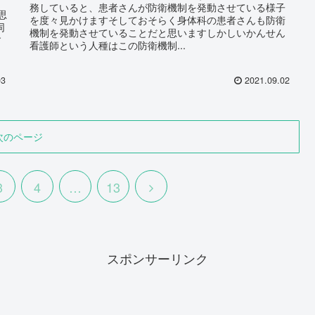
務していると、患者さんが防衛機制を発動させている様子
思
を度々見かけますそしておそらく身体科の患者さんも防衛
同
機制を発動させていることだと思いますしかしいかんせん
す
看護師という人種はこの防衛機制...
03
2021.09.02
次のページ
3
4
…
13
スポンサーリンク