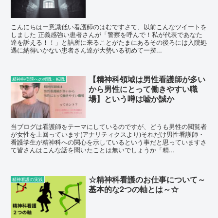
こんにちはー意識低い看護師のはむですさて、以前こんなツイートを
しました 正義感強い患者さんが「警察を呼んで！私が代表であなた
達を訴える！！」と詰所に来ることがたまにあるその後ろには入院処
遇に納得いかない患者さん達が大勢いる初めて一揆...
【精神科領域は男性看護師が多い
精神科病院への就職・転職
から男性にとって働きやすい職
場】という噂は嘘か誠か
当ブログは看護師をテーマにしているのですが、どうも男性の閲覧者
が女性を上回っています(アナリティクスより)それだけ男性看護師・
看護学生が精神科への関心を示しているという事だと思っていますさ
て皆さんはこんな話を聞いたことは無いでしょうか「精...
☆精神科看護のお仕事について～
精神看護の実践
基本的な2つの軸とは～☆