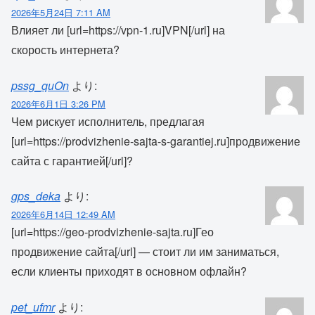
2026年5月24日 7:11 AM
Влияет ли [url=https://vpn-1.ru]VPN[/url] на
скорость интернета?
pssg_quOn
より:
2026年6月1日 3:26 PM
Чем рискует исполнитель, предлагая
[url=https://prodvizhenie-sajta-s-garantiej.ru]продвижение
сайта с гарантией[/url]?
gps_deka
より:
2026年6月14日 12:49 AM
[url=https://geo-prodvizhenie-sajta.ru]Гео
продвижение сайта[/url] — стоит ли им заниматься,
если клиенты приходят в основном офлайн?
pet_ufmr
より: