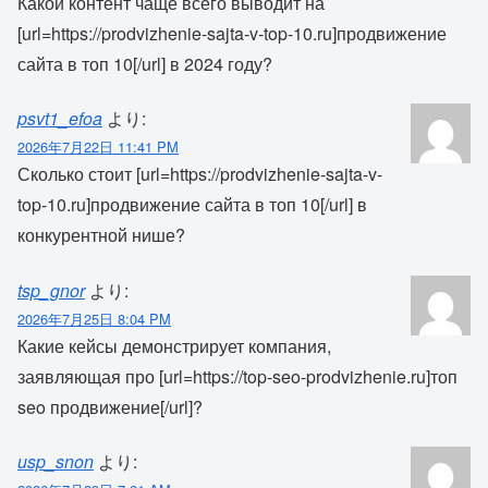
Какой контент чаще всего выводит на
[url=https://prodvizhenie-sajta-v-top-10.ru]продвижение
сайта в топ 10[/url] в 2024 году?
psvt1_efoa
より:
2026年7月22日 11:41 PM
Сколько стоит [url=https://prodvizhenie-sajta-v-
top-10.ru]продвижение сайта в топ 10[/url] в
конкурентной нише?
tsp_gnor
より:
2026年7月25日 8:04 PM
Какие кейсы демонстрирует компания,
заявляющая про [url=https://top-seo-prodvizhenie.ru]топ
seo продвижение[/url]?
usp_snon
より: