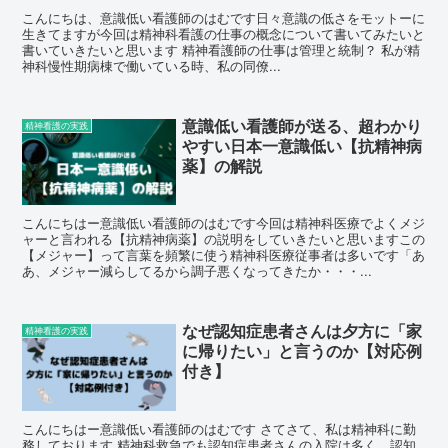
こんにちは、意識低い看護師のはむです日々意識の低さをモットーに
生きてますが今回は精神科看護の仕事の概念について書いてみたいと
書いていきたいと思います 精神看護師の仕事は管理と統制？ 私が精
神科慢性期病棟で働いている時、私の同僚...
意識低い看護師が送る、超わかり
精神看護の実践
やすい日本一意識低い【抗精神病
薬】の解説
こんにちはー意識低い看護師のはむです今回は精神科医療でよくメジ
ャーと言われる【抗精神病薬】の説明をしていきたいと思いますこの
【メジャー】って言葉を頻繁に使う精神科医療従事者は多いです「あ
あ、メジャー減らしてるから調子悪くなってきたか・・・...
なぜ認知症患者さんは夕方に「家
精神看護の実践
に帰りたい」と言うのか【対応例
付き】
こんにちはー意識低い看護師のはむです さてさて、私は精神科に勤
務しております 精神科救急でも認知症患者さんの入院は多く、認知