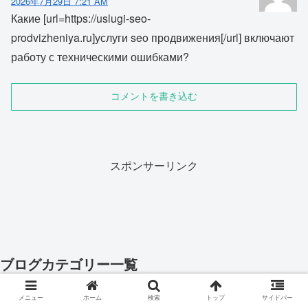
2026年7月29日 7:21 AM
Какие [url=https://uslugi-seo-
prodvizheniya.ru]услуги seo продвижения[/url] включают
работу с техническими ошибками?
コメントを書き込む
スポンサーリンク
ブログカテゴリー一覧
おススメ記事
14
メニュー
ホーム
検索
トップ
サイドバー