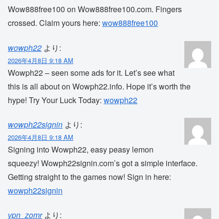
Wow888free100 on Wow888free100.com. Fingers
crossed. Claim yours here:
wow888free100
wowph22
より:
2026年4月8日 9:18 AM
Wowph22 – seen some ads for it. Let’s see what
this is all about on Wowph22.info. Hope it’s worth the
hype! Try Your Luck Today:
wowph22
wowph22signin
より:
2026年4月8日 9:18 AM
Signing into Wowph22, easy peasy lemon
squeezy! Wowph22signin.com’s got a simple interface.
Getting straight to the games now! Sign in here:
wowph22signin
vpn_zomr
より: