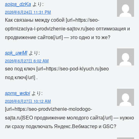
soips_dzKa
より:
2026年6月24日 11:31 PM
Как связаны между собой [url=https://seo-
optimizaciya-i-prodvizhenie-sajtov.ru]seo оптимизация и
продвижение сайтов[/url] — это одно и то же?
spk_uwMl
より:
2026年6月27日 6:02 AM
seo под ключ [url=https://seo-pod-klyuch.ru]seo
под ключ[/url] .
spms_wdpi
より:
2026年6月27日 10:12 AM
[url=https://seo-prodvizhenie-molodogo-
sajta.ru]SEO продвижение молодого сайта[/url] — нужно
ли сразу подключать Яндекс.Вебмастер и GSC?