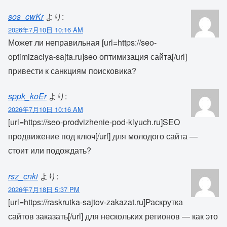
sos_cwKr
より:
2026年7月10日 10:16 AM
Может ли неправильная [url=https://seo-
optimizaciya-sajta.ru]seo оптимизация сайта[/url]
привести к санкциям поисковика?
sppk_koEr
より:
2026年7月10日 10:16 AM
[url=https://seo-prodvizhenie-pod-klyuch.ru]SEO
продвижение под ключ[/url] для молодого сайта —
стоит или подождать?
rsz_cnki
より:
2026年7月18日 5:37 PM
[url=https://raskrutka-sajtov-zakazat.ru]Раскрутка
сайтов заказать[/url] для нескольких регионов — как это