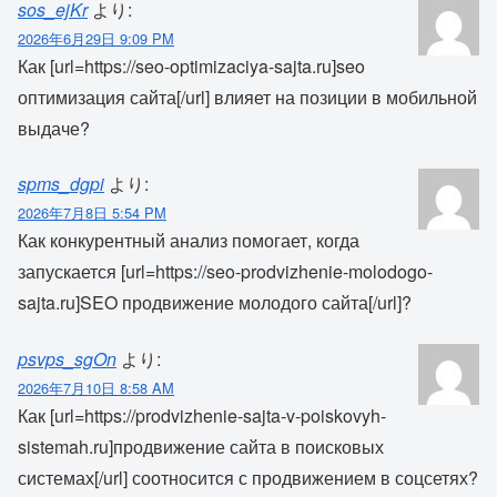
sos_ejKr
より:
2026年6月29日 9:09 PM
Как [url=https://seo-optimizaciya-sajta.ru]seo
оптимизация сайта[/url] влияет на позиции в мобильной
выдаче?
spms_dgpi
より:
2026年7月8日 5:54 PM
Как конкурентный анализ помогает, когда
запускается [url=https://seo-prodvizhenie-molodogo-
sajta.ru]SEO продвижение молодого сайта[/url]?
psvps_sgOn
より:
2026年7月10日 8:58 AM
Как [url=https://prodvizhenie-sajta-v-poiskovyh-
sistemah.ru]продвижение сайта в поисковых
системах[/url] соотносится с продвижением в соцсетях?