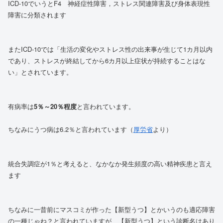
ICD-10でいうとF4 神経症性障害，ストレス関連障害及び身体表現性
障害に分類されます
またICD-10では「生活の変化やストレス性の出来事が生じて1カ月以内
であり、ストレスが終結してから6カ月以上症状が持続することはな
い」とされています。
有病率は
5％～20％程度
と言われています。
ちなみにうつ病は6.2％と言われています（
厚労省
より）
統合失調症が1％と考えると、なかなか発生頻度の高い精神疾患と言え
ます
ちなみに一昔前にマスコミが作った【新型うつ】とかいうのも適応障害
の一種じゃね？と言われていますが、【新型うつ】という診断名はあり