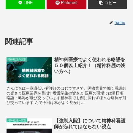
LINE
Pinterest
コピー
hamu
関連記事
精神科医療でよく使われる略語を
精神看護の実践
５０個以上紹介！（精神科歴の浅
い方へ）
こんにちはー意識低い看護師のはむですさて、医療業界で働く看護師
の皆さま医療業界を目指す看護学生の皆さま 医療の現場では常日頃
略語・略称が飛び交っています精神科でも例に漏れず様々な略称が飛
び交っています んで今回は私がよく見かけ...
【強制入院】について精神科看護
精神看護の実践
師が忘れてはならない視点