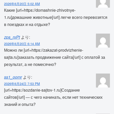
2026年6月20日 5:02 AM
Какие [url=https://domashnie-zhivotnye-
1.ru]домашние животные[/url] легче всего перевозятся
в поездках и на отдыхе?
zps_rxPt
より:
2026年6月20日 6:14 AM
Можно ли [url=https://zakazat-prodvizhenie-
sajta.ru]заказать продвижение сайта[/url] с оплатой за
результат, а не помесячно?
ss1_oomr
より:
2026年6月24日 7:53 PM
[url=https://sozdanie-sajtov-1.ru]Создание
сайтов[/url] — с чего начинать, если нет технических
знаний и опыта?