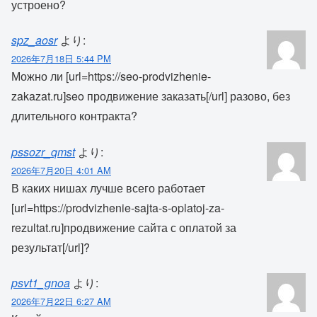
устроено?
spz_aosr
より:
2026年7月18日 5:44 PM
Можно ли [url=https://seo-prodvizhenie-
zakazat.ru]seo продвижение заказать[/url] разово, без
длительного контракта?
pssozr_qmst
より:
2026年7月20日 4:01 AM
В каких нишах лучше всего работает
[url=https://prodvizhenie-sajta-s-oplatoj-za-
rezultat.ru]продвижение сайта с оплатой за
результат[/url]?
psvt1_gnoa
より:
2026年7月22日 6:27 AM