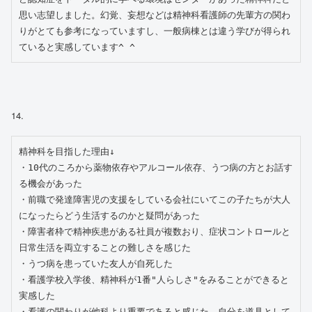
思い志望しました。幻覚、妄想などは精神科看護師の先輩方の関わ
りがとても参考になっていますし、一般病棟とは違う学びが得られ
ていると実感しています^ ^
14.
精神科を目指した理由↓

・10代のころから薬物依存やアルコール依存、うつ病の方とお話す
る機会があった

・前職で発達障害児の支援をしている会社にいてこの子たちが大人
になったらどう生活するのかと疑問があった

・障害者枠で精神疾患がある社員が複数おり、症状コントロールと
日常生活を両立することの難しさを感じた

・うつ病を患っていた友人が自死した

・看護学校入学後、精神科が1番"人らしさ"をみることができると
実感した

・看護の関わりが他科より重要であると感じた、自分を道具として