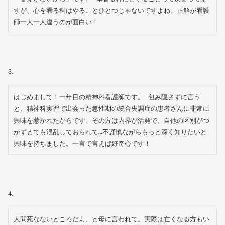
すが、心を看る科はやることひとつじゃないですよね。正解が看護
師一人一人違うのが面白い！
3.
はじめまして！一年目の精神科看護師です。 包み隠さずに言う
と、精神科実習で出会った急性期の統合失調症の患者さんに非常に
興味を惹かれたからです。その方は内界が活発で、自他の区別がつ
かずとても混乱しておられて…不謹慎ながらもっと深く知りたいと
興味を持ちました。一言で言えば好奇心です！
4.
人間死なないところだよ、と母に言われて。実際は亡くなる方もい