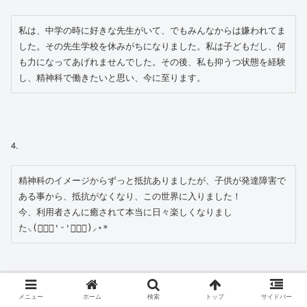
私は、中学の時に好きな先生がいて、でもみんなからは嫌われてま
した。その先生学校を休みがちになりました。私は子どもだし、何
も力になってあげれませんでした。その後、私も抑うつ状態を経験
し、精神科で働きたいと思い、今に至ります。
4.
精神科のイメージからずっと抵抗ありましたが、子供が発達障害で
ある事から、抵抗がなくなり、この世界に入りました！
今、利用者さんに癒されて本当に日々楽しくなりまし
た⸜(๑⃙⃘'ᵕ'๑⃙⃘)⸝⋆︎*
メニュー
ホーム
検索
トップ
サイドバー
5.