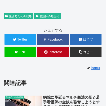
生きるための戦略
看護師の処世術
シェアする
Twitter
Facebook
はてブ
LINE
Pinterest
コピー
hamu
関連記事
病院に蔓延るマルチ商法の影☆若
生きるための戦略
手看護師の金銭を強奪しようとす