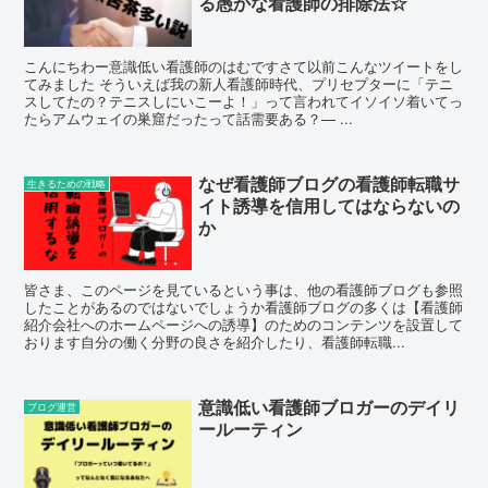
る愚かな看護師の排除法☆
こんにちわー意識低い看護師のはむですさて以前こんなツイートをし
てみました そういえば我の新人看護師時代、プリセプターに「テニ
スしてたの？テニスしにいこーよ！」って言われてイソイソ着いてっ
たらアムウェイの巣窟だったって話需要ある？— ...
なぜ看護師ブログの看護師転職サ
生きるための戦略
イト誘導を信用してはならないの
か
皆さま、このページを見ているという事は、他の看護師ブログも参照
したことがあるのではないでしょうか看護師ブログの多くは【看護師
紹介会社へのホームページへの誘導】のためのコンテンツを設置して
おります自分の働く分野の良さを紹介したり、看護師転職...
意識低い看護師ブロガーのデイリ
ブログ運営
ールーティン