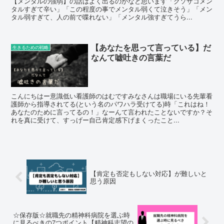
【メンタルの強弱】の話はよく出るのかなと思います「クソザコメン
タルすぎて辛い」「この程度の事でメンタル弱くて泣きそう」「メン
タル弱すぎて、人の前で喋れない」「メンタル強すぎてうら...
【あなたを思って言っている】だ
生きるための戦略
なんて嘘吐きの言葉だ
こんにちはー意識低い看護師のはむですみなさんは職場にいる先輩看
護師から指導されてる(という名のパワハラ受けてる)時「これはね！
あなたのために言ってるの！」なーんて言われたことないですか？そ
れを真に受けて、すっげー自己肯定感下げまくったこと...
【肯定も否定もしない対応】が難しいと
思う原因
☆保存版☆就職先の精神科病院を選ぶ時
に見るべきの7つポイント【精神科志望の