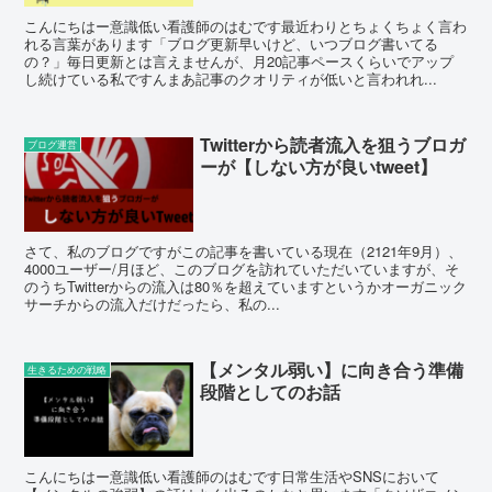
こんにちはー意識低い看護師のはむです最近わりとちょくちょく言わ
れる言葉があります「ブログ更新早いけど、いつブログ書いてる
の？」毎日更新とは言えませんが、月20記事ペースくらいでアップ
し続けている私ですんまあ記事のクオリティが低いと言われれ...
Twitterから読者流入を狙うブロガ
ブログ運営
ーが【しない方が良いtweet】
さて、私のブログですがこの記事を書いている現在（2121年9月）、
4000ユーザー/月ほど、このブログを訪れていただいていますが、そ
のうちTwitterからの流入は80％を超えていますというかオーガニック
サーチからの流入だけだったら、私の...
【メンタル弱い】に向き合う準備
生きるための戦略
段階としてのお話
こんにちはー意識低い看護師のはむです日常生活やSNSにおいて