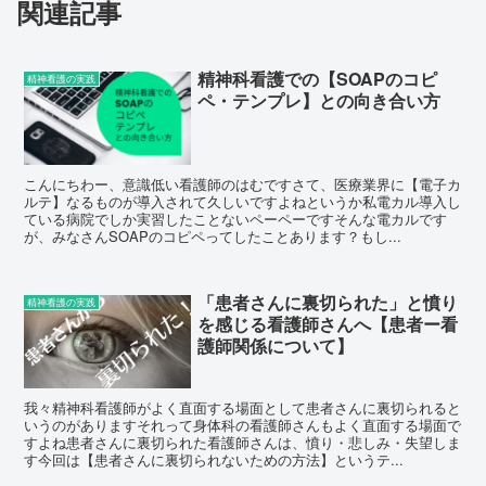
関連記事
精神科看護での【SOAPのコピ
精神看護の実践
ペ・テンプレ】との向き合い方
こんにちわー、意識低い看護師のはむですさて、医療業界に【電子カ
ルテ】なるものが導入されて久しいですよねというか私電カル導入し
ている病院でしか実習したことないペーペーですそんな電カルです
が、みなさんSOAPのコピペってしたことあります？もし...
「患者さんに裏切られた」と憤り
精神看護の実践
を感じる看護師さんへ【患者ー看
護師関係について】
我々精神科看護師がよく直面する場面として患者さんに裏切られると
いうのがありますそれって身体科の看護師さんもよく直面する場面で
すよね患者さんに裏切られた看護師さんは、憤り・悲しみ・失望しま
す今回は【患者さんに裏切られないための方法】というテ...