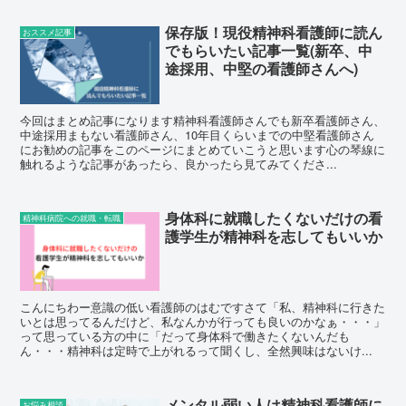
保存版！現役精神科看護師に読ん
おススメ記事
でもらいたい記事一覧(新卒、中
途採用、中堅の看護師さんへ)
今回はまとめ記事になります精神科看護師さんでも新卒看護師さん、
中途採用まもない看護師さん、10年目くらいまでの中堅看護師さん
にお勧めの記事をこのページにまとめていこうと思います心の琴線に
触れるような記事があったら、良かったら見てみてくださ...
身体科に就職したくないだけの看
精神科病院への就職・転職
護学生が精神科を志してもいいか
こんにちわー意識の低い看護師のはむですさて「私、精神科に行きた
いとは思ってるんだけど、私なんかが行っても良いのかなぁ・・・」
って思っている方の中に「だって身体科で働きたくないんだも
ん・・・精神科は定時で上がれるって聞くし、全然興味はないけ...
メンタル弱い人は精神科看護師に
お悩み相談