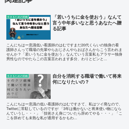
「若いうちに金を使おう」なんて
生きるための戦略
言う中年多いなと思うあなたへ贈
る記事
こんにちはー意識低い看護師のはむですまだ20代くらいの独身の看
護師さんって職場の先輩やらおじさんやらおばさんからこう言われま
せんか？「若いうちに金を使おう」なんていう言葉私もアラサー独身
男性なのでやたらこの言葉言われます多分、わりとピンと...
自分を消耗する職場で働いて将来
生きるための戦略
何になりたいの？
こんにちはー意識の低い看護師のはむですさて、私はツイ廃なので、
Twitterに常駐しているのですが 「3年は働かないと将来使い物になら
んていうし・・・」「技術さえ身についたら辞めてやる・・・」「こ
こを辞めても未熟な私が通用するかもわ...