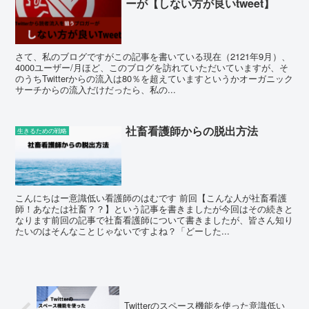
ーが【しない方が良いtweet】
さて、私のブログですがこの記事を書いている現在（2121年9月）、
4000ユーザー/月ほど、このブログを訪れていただいていますが、そ
のうちTwitterからの流入は80％を超えていますというかオーガニック
サーチからの流入だけだったら、私の...
社畜看護師からの脱出方法
生きるための戦略
こんにちはー意識低い看護師のはむです 前回【こんな人が社畜看護
師！あなたは社畜？？】という記事を書きましたが今回はその続きと
なります前回の記事で社畜看護師について書きましたが、皆さん知り
たいのはそんなことじゃないですよね？「どーした...
Twitterのスペース機能を使った意識低い