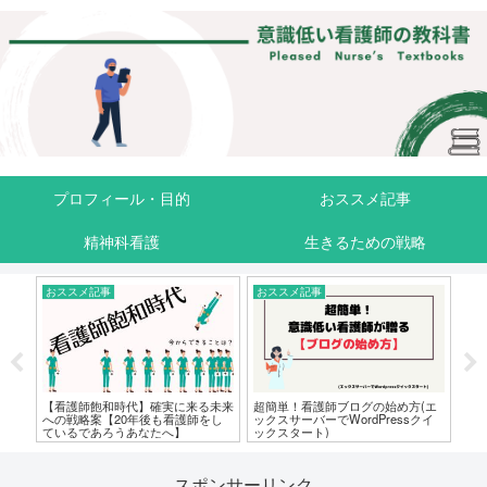
プロフィール・目的
おススメ記事
精神科看護
生きるための戦略
おススメ記事
おススメ記事
おスス
【看護師飽和時代】確実に来る未来
超簡単！看護師ブログの始め方(エ
精神科
への戦略案【20年後も看護師をし
ックスサーバーでWordPressクイ
いい事
ているであろうあなたへ】
ックスタート)
の本！
スポンサーリンク