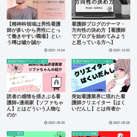
【精神科領域は男性看護
看護師ブログのテーマ・
師が多いから男性にとっ
方向性の決め方【看護師
て働きやすい職場】とい
でブログを始めてみよう
う噂は嘘か誠か
と思っている方へ】
2021.10.04
2021.10.03
看護師Twitterアカウント紹介
看護師Twitterアカウント紹介
読者の感情を揺さぶる看
突如看護業界に現れた看
護師×漫画家【ソファちゃ
護師クリエイター【はく
ん】とはどういう人物な
いだんし】とは何者か
のか
2021.09.30
2021.09.28
ブログ運営
生きるための戦略