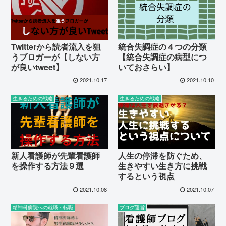
Twitterから読者流入を狙
統合失調症の４つの分類
うブロガーが【しない方
【統合失調症の病型につ
が良いtweet】
いておさらい】
2021.10.17
2021.10.10
生きるための戦略
生きるための戦略
新人看護師が先輩看護師
人生の停滞を防ぐため、
を操作する方法９選
生きやすい生き方に挑戦
するという視点
2021.10.08
2021.10.07
精神科病院への就職・転職
ブログ運営