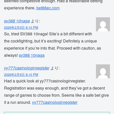
seemed competitive enough. Had a reasonable betting
experience there.
bet88ec.com
sv388 10naga
より:
2026年2月5日 8:10 PM
So, tried SV388 10naga! Site’s a bit different with
the cockfighting, but it’s exciting! Definitely a unique
experience if you’re into that. Proceed with caution, as
always!
sv388 10naga
yy777casinologinregister
より:
2026年2月5日 8:10 PM
Had a quick look at yy777casinologinregister.
Registration was easy enough, and they’ve got a decent
range of games to choose from. Seems like a safe bet give
it a run around.
yy777casinologinregister