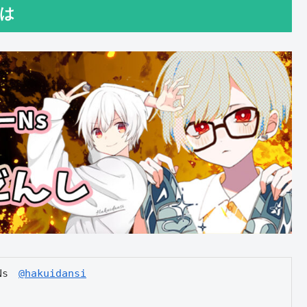
とは
s　
@hakuidansi