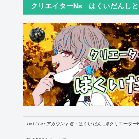
クリエイターNs はくいだんし
Twitterアカウント名
：はくいだんし@クリエーターN