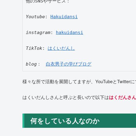
他のSNSやサービス：

Youtube
: 
Hakuidansi
instagram
: 
hakuidansi
TikTok
: 
はくいだんし
blog
：　
白衣男子の学びブログ
様々な所で活動を展開してますが、YouTubeとTwitt
はくいだんしさんと呼ぶと長いので以下は
はくだんさ
何をしている人なのか